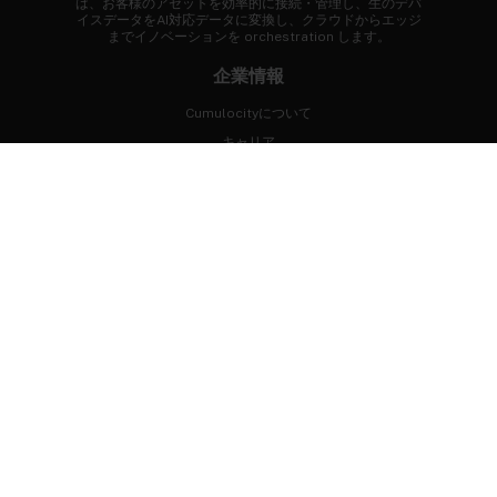
は、お客様のアセットを効率的に接続・管理し、生のデバ
イスデータをAI対応データに変換し、クラウドからエッジ
までイノベーションを orchestration します。
企業情報
Cumulocityについて
キャリア
ニュースルーム
お客様事例
FAQ
まずはじめに
専門家に相談する
デモを体験
無料トライアル
開発者ポータル
プロフェッショナルサービス
つながりましょう！