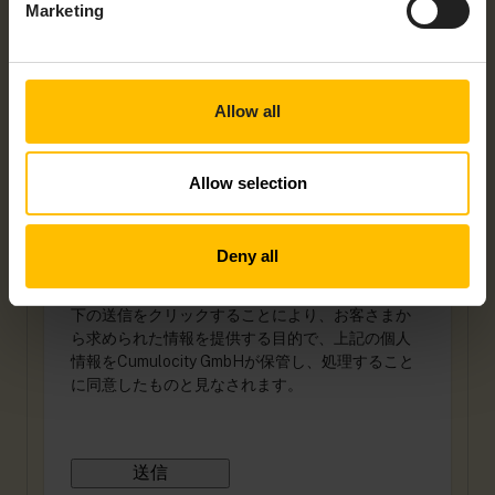
Marketing
供する目的でのみ利用いたします。当社の製品や
サービス、その他お客さまがご興味をお持ちのコ
ンテンツに関し、お客さまにご連絡を差し上げる
場合があります。当社からご連絡を差し上げるこ
とにご同意いただける場合、以下のチェックボッ
Allow all
クスにチェックを入れてください。
Cumulocity GmbHから他の連絡を受信する
ことに同意します。
*
Allow selection
当社からのこのような配信はいつでも停止してい
ただけます。配信の停止方法や、お客さまのプラ
イバシーの尊重および保護に関する取り組みにつ
Deny all
いては、当社の
プライバシーポリシー
をご確認く
ださい。
下の送信をクリックすることにより、お客さまか
ら求められた情報を提供する目的で、上記の個人
情報をCumulocity GmbHが保管し、処理すること
に同意したものと見なされます。