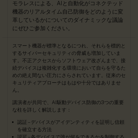
モラレスによる、AIと自動化がコネクテッド
機器のリアルタイム自己防御をどのように変
革しているかについてのダイナミックな議論
にぜひご参加ください。
スマート機器が標準となるにつれ、それらを標的と
するサイバーセキュリティの脅威も増加していま
す。不正アクセスからソフトウェア改ざんまで、接
続デバイスは複雑化する環境において自らを守るた
めの絶え間ない圧力にさらされています。従来のセ
キュリティアプローチはもはや十分ではありませ
ん。
講演者が共同で、AI駆動デバイス防御の3つの重要
な柱を詳しく解説します：
認証 – デバイスがアイデンティティを証明し信頼
を確立する方法
認可 – 各デバイスで誰が何をできるかを制御する