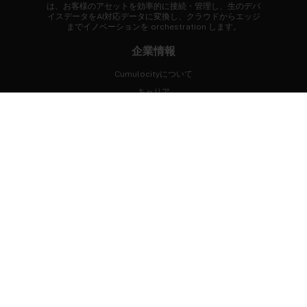
は、お客様のアセットを効率的に接続・管理し、生のデバ
イスデータをAI対応データに変換し、クラウドからエッジ
までイノベーションを orchestration します。
企業情報
Cumulocityについて
キャリア
ニュースルーム
お客様事例
FAQ
まずはじめに
専門家に相談する
デモを体験
無料トライアル
開発者ポータル
プロフェッショナルサービス
つながりましょう！