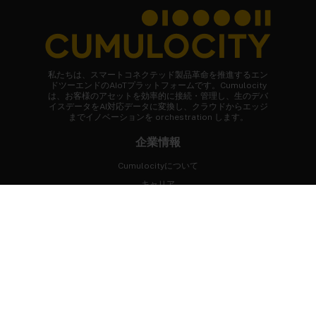
私たちは、スマートコネクテッド製品革命を推進するエン
ドツーエンドのAIoTプラットフォームです。Cumulocity
は、お客様のアセットを効率的に接続・管理し、生のデバ
イスデータをAI対応データに変換し、クラウドからエッジ
までイノベーションを orchestration します。
企業情報
Cumulocityについて
キャリア
ニュースルーム
お客様事例
FAQ
まずはじめに
専門家に相談する
デモを体験