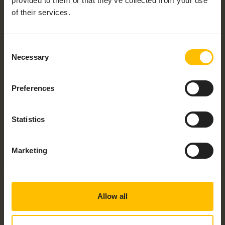
provided to them or that they’ve collected from your use
が適用されます。
of their services.
Cumulocity GmbHは、お客さまのプライバシー保
護に全力で取り組んでおり、いただいた個人情報
Consent
はお客さまのアカウントを管理する目的および、
Necessary
Selection
お客さまが希望される当社の製品やサービスを提
供する目的でのみ利用いたします。当社の製品や
サービス、その他お客さまがご興味をお持ちのコ
Preferences
ンテンツに関し、お客さまにご連絡を差し上げる
場合があります。当社からご連絡を差し上げるこ
とにご同意いただける場合、以下のチェックボッ
Statistics
クスにチェックを入れてください。
Cumulocity GmbHから他の連絡を受信する
ことに同意します。
*
Marketing
当社からのこのような配信はいつでも停止してい
ただけます。配信の停止方法や、お客さまのプラ
イバシーの尊重および保護に関する取り組みにつ
いては、当社の
プライバシーポリシー
をご確認く
Allow all
ださい。
下の送信をクリックすることにより、お客さまか
ら求められた情報を提供する目的で、上記の個人