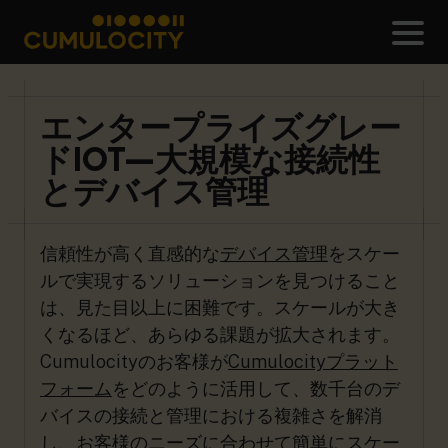
メ
CUMULOCITY
エンタープライズグレー
ドIOT—大規模な接続性
とデバイス管理
信頼性が高く直感的な
デバイス管理
をスケー
ルで実現するソリューションを見つけること
は、見た目以上に困難です。スケールが大き
くなるほど、あらゆる課題が拡大されます。
Cumulocityのお客様が
Cumulocityプラット
フォーム
をどのように活用して、数千台のデ
バイスの接続と管理における複雑さを解消
し、お客様のニーズに合わせて簡単にスケー