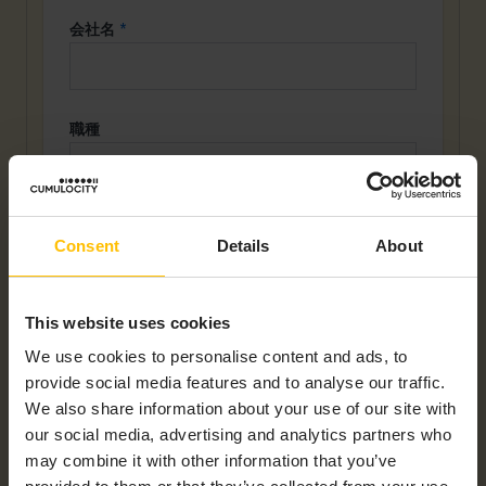
会社名
*
職種
勤務先メールアドレス
*
Consent
Details
About
This website uses cookies
電話番号
We use cookies to personalise content and ads, to
provide social media features and to analyse our traffic.
We also share information about your use of our site with
our social media, advertising and analytics partners who
このサイトはreCAPTCHAにより保護されてお
may combine it with other information that you’ve
り、 Googleの
プライバシーポリシー
と
利用規約