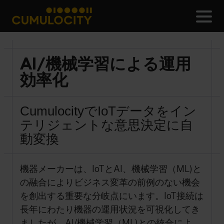
メ
CUMULOCITY
AI/機械学習による運用
効率化
CumulocityでIoTデータをイン
テリジェントな意思決定に自
動変換
機器メーカーは、IoTとAI、機械学習（ML)と
の融合によりビジネス変革の前例のない機会
を創出する重要な分岐点にいます。IoT接続は
長年にわたり機器の運用状況を可視化してき
ましたが、AI/機械学習（ML)との統合によ