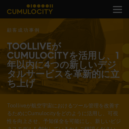
メ
CUMULOCITY
顧客成功事例
TOOLLIVEが
CUMULOCITYを活用し、1
年以内に4つの新しいデジ
タルサービスを革新的に立
ち上げ
Toolliveが航空宇宙におけるツール管理を改善す
るためにCumulocityをどのように活用し、可視
性を向上させ、予知保全を可能にし、新しいビジ
ネスモデルを創出しているかをご確認ください。