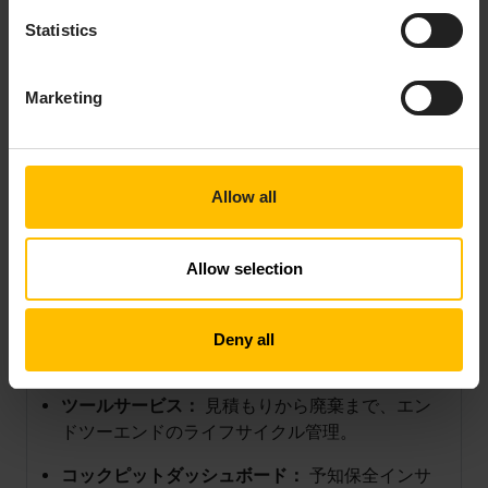
の結果を出す能力を信頼していました。
Statistics
Cumulocityを活用して、Toolliveはツール管理を再
定義するデジタルサービススイートを開発・展開し
Marketing
ました：
ツールリースマーケットプレイス：
不足時に特
殊ツールをレンタル—新たな収益源を創出。
Allow all
ツールパーク管理：
すべてのツール、メンテナ
ンス記録、文書、外部統合のための統合ダッシュ
ボード。
Allow selection
ツールトラッキング：
高価値ツールのリアルタ
イムGPS追跡とジオフェンシング・アラート機
Deny all
能。
ツールサービス：
見積もりから廃棄まで、エン
ドツーエンドのライフサイクル管理。
コックピットダッシュボード：
予知保全インサ