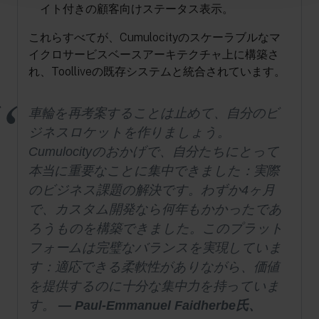
イト付きの顧客向けステータス表示。
これらすべてが、Cumulocityのスケーラブルなマ
イクロサービスベースアーキテクチャ上に構築さ
れ、Toolliveの既存システムと統合されています。
車輪を再考案することは止めて、自分のビ
ジネスロケットを作りましょう。
Cumulocityのおかげで、自分たちにとって
本当に重要なことに集中できました：実際
のビジネス課題の解決です。わずか4ヶ月
で、カスタム開発なら何年もかかったであ
ろうものを構築できました。このプラット
フォームは完璧なバランスを実現していま
す：適応できる柔軟性がありながら、価値
を提供するのに十分な集中力を持っていま
す。
— Paul-Emmanuel Faidherbe氏、