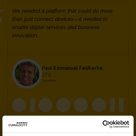
We needed a platform that could do more
than just connect devices—it needed to
enable digital services and business
innovation.
Paul-Emmanuel Faidherbe
CTO
Toollive