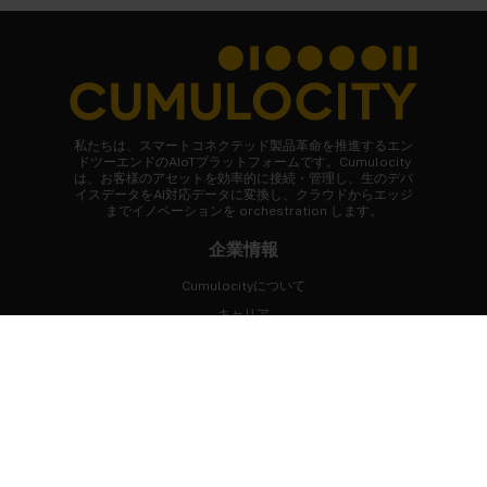
私たちは、スマートコネクテッド製品革命を推進するエン
ドツーエンドのAIoTプラットフォームです。Cumulocity
は、お客様のアセットを効率的に接続・管理し、生のデバ
イスデータをAI対応データに変換し、クラウドからエッジ
までイノベーションを orchestration します。
企業情報
Cumulocityについて
キャリア
ニュースルーム
お客様事例
FAQ
まずはじめに
専門家に相談する