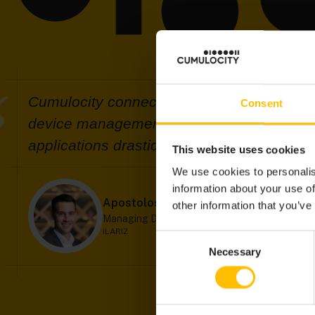
Cumulocity connects our intelligent device
Consent
device management, real-time analytics, a
applications drastically shortened our time
This website uses cookies
We use cookies to personalis
information about your use of
Apostolos Papaioanu
other information that you’ve
Managing Director
iLARIZ
Consent
Necessary
Selection