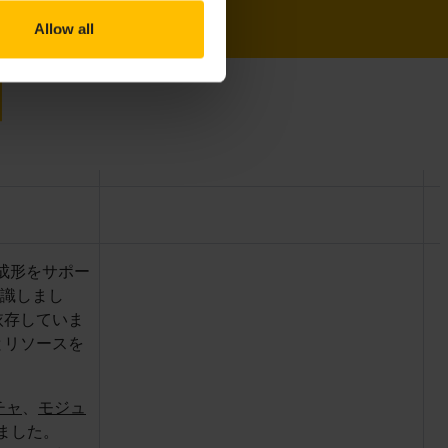
Allow all
成形をサポー
認識しまし
依存していま
とリソースを
チャ
、
モジュ
ました。