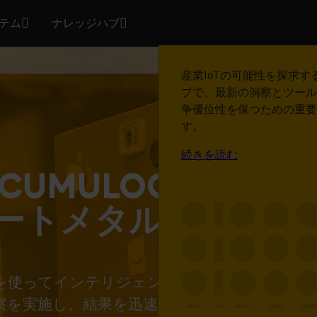
テム
ナレッジハブ
製品
エコシステム
ナレッジハブ
スマートコネ
ド製品で成功
Cumulocityがマシンデ
デバイスメーカー、ソリュ
産業IoTの可能性を探求す
理、分析を支援し、それを
バイダー、システムインテ
ブで、最新の洞察とツール
デバイスデータを活用して
察、運用効率の向上、デジ
開発者のネットワークが、
争優位性を保つための重要
進させている実際のお客様
に変換する方法をご紹介し
ューション作成をより迅速
す。
みください。
て高い信頼性で実現できる
続きを読む
す。
続きを読む
成功事例を読む
ZがCUMULOCITYを
続きを読む
ートメタル成形を変
locityを使ってインテリジェント成形ツールをク
察を実施し、結果を迅速に展開することを実現