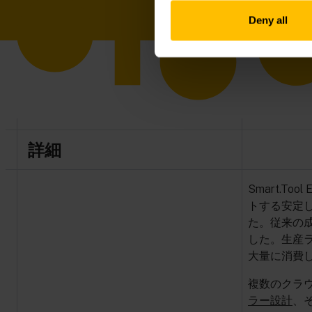
Deny all
詳細
Smart.To
トする安定し
た。従来の
した。生産
大量に消費
複数のクラウ
ラー設計
、