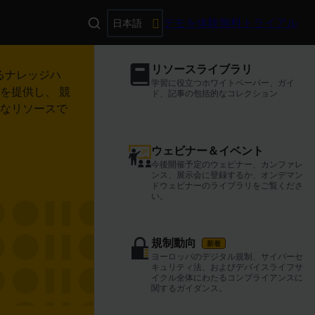
デモを体験
無料トライアル
アプリケーション
主な取り組み
エコシステム
学習コンテンツ
す
クテッ
する
ータの収集、管
ーションプロ
デバイス統合
AI/機械学習で運用効率化
デバイスパートナー
リソースライブラリ
るナレッジハ
価値ある洞
グレーター、
thin-edge.io、すぐに使えるプロトコル
IoTデータを活用したアルゴリズムを展
IoTニーズに対応する認定デバイスを見
学習に役立つホワイトペーパー、ガイ
を提供し、 競
アダプター、またはSDKを使用したカス
開し、より迅速な意思決定を可能とし、
つけることができます。これらのデバイ
ド、記事の包括的なコレクション
ビジネスを前
タルサービス
お客様のソリ
タム統合により、あらゆるデバイスを接
運用コストを削減します。
スは、Cumulocity IoTとの信頼性の高
なリソースで
の事例をお読
ます。
、簡単、そし
続できます。
い統合のために定期的に再認定されてい
ます。
よう支援しま
ウェビナー＆イベント
予知保全
Digital Twin Manager
今後開催予定のウェビナー、カンファレ
将来を見通し、計画外の機器停止が発生
活用してス
パートナーカタログ
デバイスから送信されるデータをビジネ
ンス、展示会に登録するか、オンデマン
する前に阻止します。
スコンテキストに組み込み、アセットと
専門家と提携して、ユースケースに明確
ドウェビナーのライブラリをご覧くださ
相互依存関係をモデル化します。
な提案を提供しながら、迅速な IoT 接続
い。
革
とソリューションの実装を実現します。
Vision AI
ストリーミング分析
規制動向
新着
Vision AIでは、機械に対して、人間と
データストリームを分析して、アラーム
ヨーロッパのデジタル規制、サイバーセ
同じように視覚的に世界を「見て」理解
とアクションをリアルタイムで自動的に
キュリティ法、およびデバイスライフサ
することを教えます。
ラウドに接続し、リアル
発生させます。
イクル全体にわたるコンプライアンスに
関するガイダンス。
しました。よりスマ