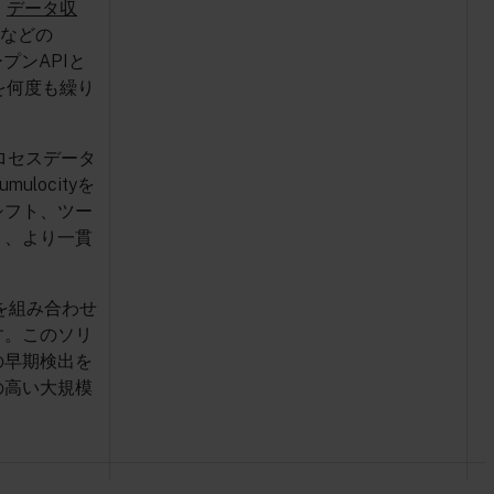
、
データ収
orなどの
プンAPIと
を何度も繰り
ロセスデータ
locityを
シフト、ツー
り、より一貫
ィを組み合わせ
す。このソリ
の早期検出を
の高い大規模