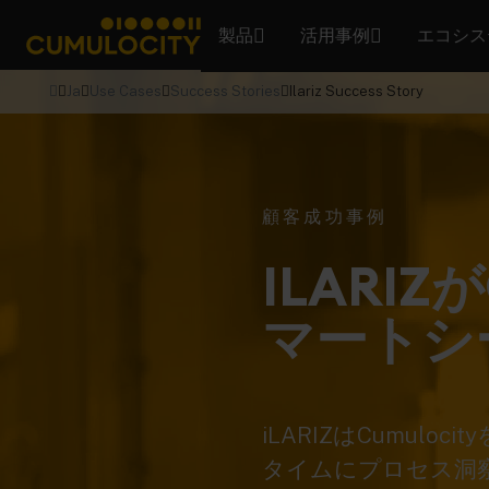
製品
活用事例
エコシス
CUMULOCITY
Ja
Use Cases
Success Stories
Ilariz Success Story
顧客成功事例
ILARI
マートシ
iLARIZはCumu
タイムにプロセス洞