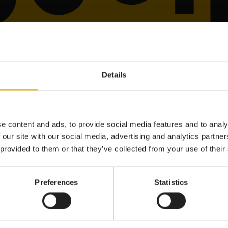
s with a scalable cloud. The platform’s
Details
nd tools to create and integrate custom
-to-value.
e content and ads, to provide social media features and to analy
 our site with our social media, advertising and analytics partn
 provided to them or that they’ve collected from your use of their
Preferences
Statistics