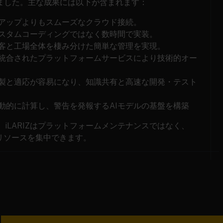
ました。主な成果には以下が含まれます：
アップよりもスムーズなクラウド接続。
スタムコーディングではなく数時間で実装。
客と工場全体を棲み分けた簡単な管理を実現。
統合されたプラットフォームサービスにより技術的オー
製と適応が容易になり、知識共有と高速な開発・テスト
動的に計算し、警告を発報するAIモデルの基盤を構築
で、iLARIZはプラットフォームメンテナンスではなく、
にリソースを集中できます。