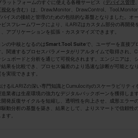
cityプラットフォームのすぐに使える各種サービス（
デバイス管理
可視化
を含む）は、Draw.Monitor、Draw.Control、Tool.Monit
Toolデバイスの接続と管理のための包括的な基盤となりました。オー
ビスフレームワークにより、iLARIZはカスタム部分の再開発
く、アプリケーションを拡張・カスタマイズできます。
ョンの中核となるのは
Smart.Tool Suite
で、ユーザーを直接プ
。関連するプロセスパラメータがリアルタイムで取得され、Cumu
ッシュボードと分析を通じて可視化されます。エンジニアは、
で結果を比較でき、プロセス偏差のより迅速な診断が可能とな
質を実現できます。
けるiLARIZの深い専門知識とCumulocityのスケーラビリテ
製造業者は生産環境の強力なデジタルバックボーンを獲得しま
は開発反復サイクルを短縮し、透明性を向上させ、成形エラー
AI駆動分析の基盤を築き、結果として、よりスマートで信頼性
します。