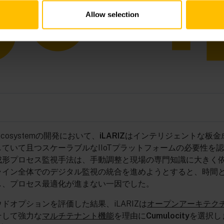
Allow selection
ol Ecosystemの開発において、
iLARIZ
はインテリジェントな板金
ていて且つスケーラブルなIIoTプラットフォームの必要性を
成形プロセス監視手法は、手動調整と現場の専門知識に大きく
ライン全体でのデジタル監視の統合を進めようとすると、時間
し、プロセス最適化が進まない一因でした。
ドオプションを評価した結果、iLARIZは
オープンアーキテク
そして強力な
マルチテナント機能
を理由に
Cumulocity
を選択し