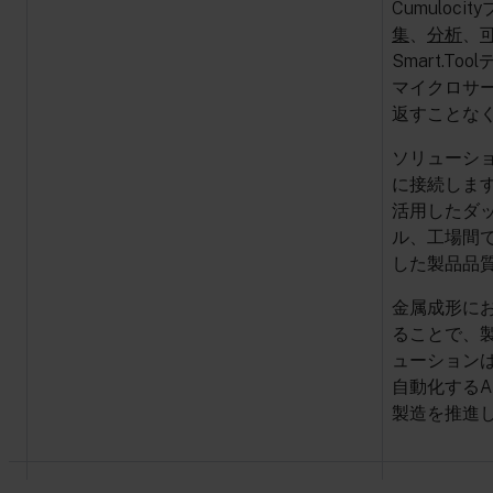
Cumulo
集
、
分析
、
Smart.
マイクロサー
返すことな
ソリューシ
に接続します
活用したダ
ル、工場間
した製品品
金属成形にお
ることで、
ューション
自動化する
製造を推進