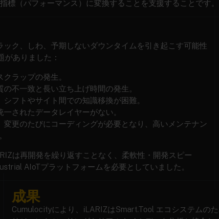
指標（パフォーマンス）に変換することを支援することです。
ラック、しわ、予期しないダウンタイムを引き起こす可能性
課題がありました：
スクラップの発生。
質の不一致と長い立ち上げ時間の発生。
、シフトやサイト間での知識移換が困難。
統一されたデータレイヤーがない。
、変更のたびにコーディングが必要となり、高いメンテナン
。
iLARIZは再開発を繰り返すことなく、柔軟性・開発スピー
trial AIoTプラットフォームを必要としていました。
成果
Cumulocityにより、iLARIZはSmart.Tool エ