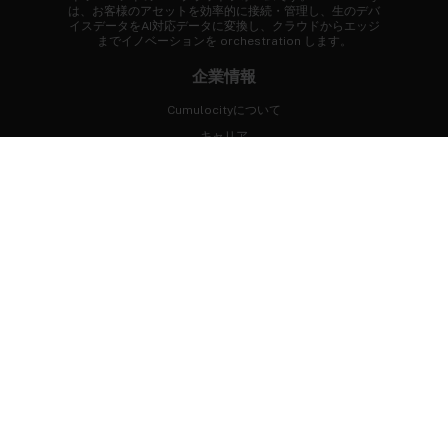
は、お客様のアセットを効率的に接続・管理し、生のデバ
イスデータをAI対応データに変換し、クラウドからエッジ
までイノベーションを orchestration します。
企業情報
Cumulocityについて
キャリア
ニュースルーム
お客様事例
FAQ
まずはじめに
専門家に相談する
デモを体験
無料トライアル
開発者ポータル
プロフェッショナルサービス
つながりましょう！