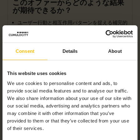
このオファーからどのような結果
が期待できるか？
ユーザー行動と相互作用パターンを捉える補完的
なダッシュボードを備えた堅実なデータ基盤。
採用、エンゲージメント、全体的なプロダクト使
用状況を理解するのに役立つ主要メトリクス。
Consent
Details
About
データに基づく文脈に応じたメッセージをタイム
リーに配信するためのセグメンテーションとプロ
ダクト内エンゲージメント機能。
This website uses cookies
顧客の維持と製品の成功をサポートするデータに
基づくエンゲージメント戦略。
We use cookies to personalise content and ads, to
provide social media features and to analyse our traffic.
We also share information about your use of our site with
our social media, advertising and analytics partners who
may combine it with other information that you’ve
PROFESSIONAL SERVICES
provided to them or that they’ve collected from your use
of their services.
First name
*