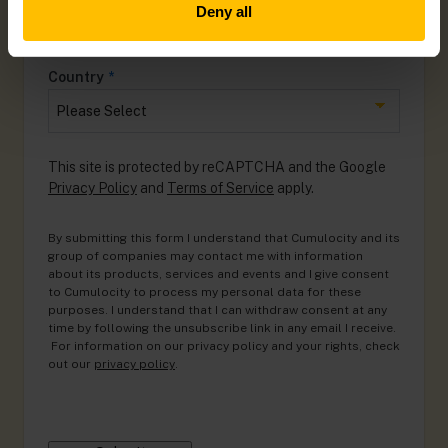
Deny all
Country
*
This site is protected by reCAPTCHA and the Google
Privacy Policy
and
Terms of Service
apply.
By submitting this form I understand that Cumulocity and its
group of companies may contact me with information
about its products, services and events and I give consent
to Cumulocity to process my personal data for these
purposes. I understand that I can withdraw consent at any
time by following the unsubscribe link in any email I receive.
For information on our privacy policy and your rights, check
out our
privacy policy
.