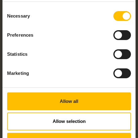
Consent
Necessary
Selection
Last name
*
Preferences
Job title
*
Statistics
Marketing
Company name
*
Allow all
Work Email
*
Allow selection
Phone number