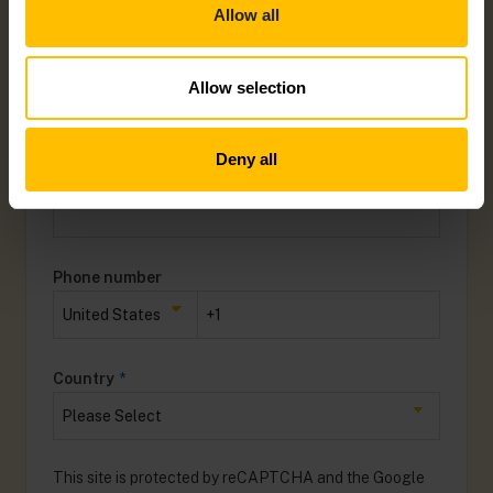
Allow all
Company name
*
Allow selection
Deny all
Work Email
*
Phone number
Country
*
This site is protected by reCAPTCHA and the Google