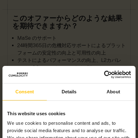
このオファーからどのような結果
を期待できますか？
MaSe のサポート
24時間365日の危機対応サポートによるプラット
フォームの安定性の向上と可用性の向上
テストによるパフォーマンスの向上、L2カバレ
ッジとOSメンテナンスによるプラットフォーム
の完全性とセキュリティの維持
専用の Datahub L2サポートによるデータ処理の
修正と、強化および脆弱性テストによるセキュリ
Consent
Details
About
ティの強化
インシデントおよびサービス管理
効率的なインシデント管理とITIL準拠のサービス
This website uses cookies
リクエスト管理による合理化されたIT運用による
We use cookies to personalise content and ads, to
クラス最高のサービス管理
provide social media features and to analyse our traffic.
リアルタイムダッシュボード、傾向分析、カスタ
We also share information about your use of our site with