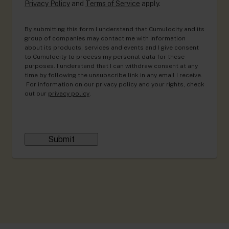
Privacy Policy
and
Terms of Service
apply.
By submitting this form I understand that Cumulocity and its
group of companies may contact me with information
about its products, services and events and I give consent
to Cumulocity to process my personal data for these
purposes. I understand that I can withdraw consent at any
time by following the unsubscribe link in any email I receive.
For information on our privacy policy and your rights, check
out our
privacy policy
.