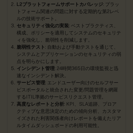
L2プラットフォームサポートカバレッジ
: プラッ
トフォーム関連の問題に対する定期的な第2レベ
ルの技術サポート。
セキュリティ強化の実装
: ベストプラクティス、
構成、ポリシーを適用してシステムのセキュリテ
ィを強化し、脆弱性を削減します。
脆弱性テスト
: 自動および手動テストを通じて、
システムとアプリケーションのセキュリティの弱
点を明らかにします。
インシデント管理
: 24時間365日の環境監視と迅
速なインシデント解決。
サービス管理
: エンドユーザー向けのセルフサー
ビスポータルと統合された変更/問題管理を網羅
するITIL準拠のサービスリクエスト管理。
高度なレポートと分析
: KPI、SLA追跡、プロア
クティブな意思決定のための傾向分析、カスタマ
イズされた利害関係者向けレポートを備えたリア
ルタイムダッシュボードの利用可能性。