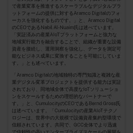
で産業変革を推進するスケーラブルなデジタルプラ
ットフォームの提供に対するAramco Digitalのフォ
ーカスを強化するものです。」と、Aramco Digital
のCEOであるNabil Al-Nuaim氏は述べています。
「実証済みの産業AIoTプラットフォームと強力な
地域実行能力を融合することで、組織が重要な設備
資産を接続し、運用洞察を強化し、データを測定可
能なビジネス成果に変換することを可能にしていま
す。」とも述べています。
「Aramco Digitalの地域独特の専門知識と複雑な産
業デジタル変革プロジェクトを提供する能力は実証
されており、同地域全体で高度なIoTソリューショ
ンをスケールするための理想的なパートナーで
す。」と、CumulocityのCEOであるBernd Gross氏
は述べています。「Cumulocityの産業AIoTテクノ
ロジーは、世界中の大規模で設備資産集約型環境で
信頼されています。共同で、GCC全体でより迅速
で信頼性の高いエンタープライズスケールの展開を