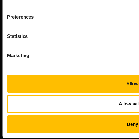
私たちは、スマートコネクテッド製品革命を推進するエン
ドツーエンドのAIoTプラットフォームです。Cumulocity
は、お客様のアセットを効率的に接続・管理し、生のデバ
Preferences
イスデータをAI対応データに変換し、クラウドからエッジ
までイノベーションを orchestration します。
企業情報
Statistics
Cumulocityについて
キャリア
Marketing
ニュースルーム
お客様事例
FAQ
Allow 
まずはじめに
専門家に相談する
Allow sel
デモを体験
無料トライアル
Deny 
開発者ポータル
プロフェッショナルサービス