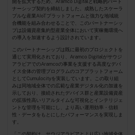
開を拡大するため、Aramco Digitalと戦略的パート
ナーシップ契約を締結しました。成熟したスケーラ
ブルな産業AIoTプラットフォームと強力な地域統
合機能を組み合わせることで、このパートナーシッ
プは設備資産集約型産業全体において実稼働環境へ
の導入を加速するよう設計されています。
このパートナーシップは既に最初のプロジェクトを
通じて実用化されており、Aramco Digitalがサウジ
アラビアでのAramcoの事業を支援する高度なデバ
イス全体の管理プログラムのコアプラットフォーム
としてCumulocityを実装しています。この取り組
みは同地域全体での広範な産業デジタル化の加速を
示しており、接続されたデバイス群と産業設備資産
の拡張性高いリアルタイムな可視化とインテリジェ
ントな管理を可能にし、より高い運用効率・信頼
性・データをもとにしたパフォーマンスを実現しま
す。
「この契約は、サウジアラビアとより広い地域全体