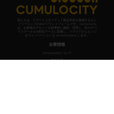
私たちは、スマートコネクテッド製品革命を推進するエン
ドツーエンドのAIoTプラットフォームです。Cumulocity
は、お客様のアセットを効率的に接続・管理し、生のデバ
イスデータをAI対応データに変換し、クラウドからエッジ
までイノベーションを orchestration します。
企業情報
Cumulocityについて
キャリア
ニュースルーム
お客様事例
FAQ
まずはじめに
専門家に相談する
デモを体験
無料トライアル