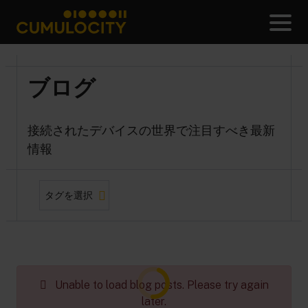
メ
CUMULOCITY
ブログ
接続されたデバイスの世界で注目すべき最新
情報
Loading blog posts...
Unable to load blog posts. Please try again
later.